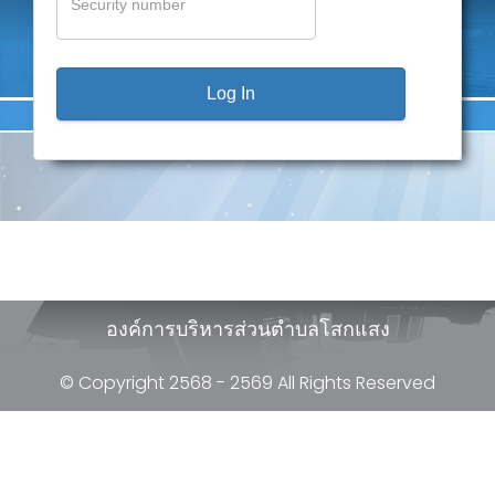
Log In
องค์การบริหารส่วนตำบลโสกแสง
© Copyright 2568 - 2569 All Rights Reserved